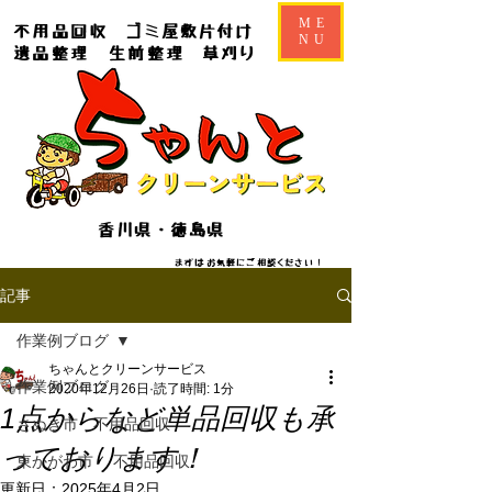
ME
不用品回収
ゴミ屋敷片付け
NU
遺品整理
生前整理
草刈り
香川県・徳島県
​​まずはお気軽にご相談ください！
記事
作業例ブログ
ちゃんとクリーンサービス
作業例ブログ
2020年12月26日
読了時間: 1分
1点からなど単品回収も承
さぬき市 不用品回収
っております！
東かがわ市 不用品回収
更新日：
2025年4月2日