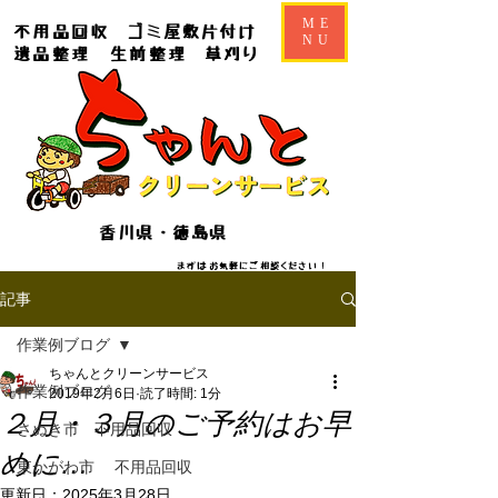
ME
不用品回収
ゴミ屋敷片付け
NU
遺品整理
生前整理
草刈り
香川県・徳島県
​​まずはお気軽にご相談ください！
記事
作業例ブログ
ちゃんとクリーンサービス
作業例ブログ
2019年2月6日
読了時間: 1分
２月・３月のご予約はお早
さぬき市 不用品回収
めに…
東かがわ市 不用品回収
更新日：
2025年3月28日