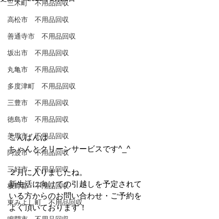
三木町 不用品回収
高松市 不用品回収
善通寺市 不用品回収
坂出市 不用品回収
丸亀市 不用品回収
多度津町 不用品回収
三豊市 不用品回収
徳島市 不用品回収
美馬市 不用品回収
こんばんは
ちゃんとクリーンサービスです^_^
阿波市 不用品回収
三好市 不用品回収
２月に入りましたね。
新生活に向けての引越しを予定されて
板野郡 不用品回収
いる方からのお問い合わせ・ご予約を
東みよし町 不用品回収
よく頂いております！