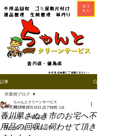
ME
不用品回収
ゴミ屋敷片付け
NU
遺品整理
生前整理
草刈り
香川県・徳島県
​​まずはお気軽にご相談ください！
記事
作業例ブログ
ちゃんとクリーンサービス
作業例ブログ
2019年10月16日
読了時間: 1分
香川県さぬき市のお宅へ不
さぬき市 不用品回収
用品の回収に伺わせて頂き
東かがわ市 不用品回収