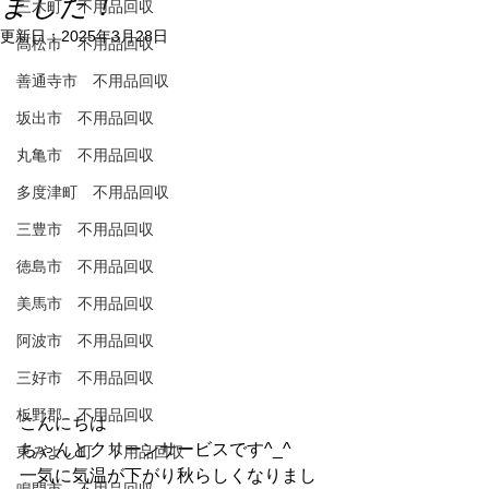
ました！
三木町 不用品回収
更新日：
2025年3月28日
高松市 不用品回収
善通寺市 不用品回収
坂出市 不用品回収
丸亀市 不用品回収
多度津町 不用品回収
三豊市 不用品回収
徳島市 不用品回収
美馬市 不用品回収
阿波市 不用品回収
三好市 不用品回収
板野郡 不用品回収
こんにちは
ちゃんとクリーンサービスです^_^
東みよし町 不用品回収
一気に気温が下がり秋らしくなりまし