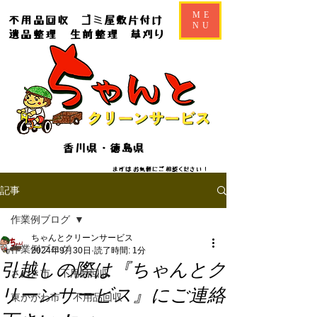
ME
不用品回収
ゴミ屋敷片付け
NU
遺品整理
生前整理
草刈り
香川県・徳島県
​​まずはお気軽にご相談ください！
記事
作業例ブログ
ちゃんとクリーンサービス
作業例ブログ
2024年9月30日
読了時間: 1分
引越しの際は『ちゃんとク
さぬき市 不用品回収
リーンサービス』にご連絡
東かがわ市 不用品回収