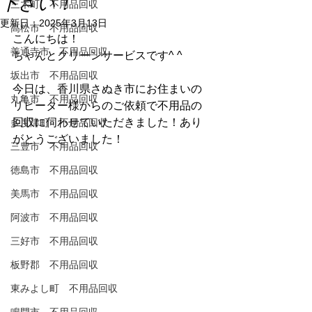
下さい！
三木町 不用品回収
更新日：
2025年3月13日
高松市 不用品回収
こんにちは！
善通寺市 不用品回収
ちゃんとクリーンサービスです^ ^
坂出市 不用品回収
今日は、香川県さぬき市にお住まいの
丸亀市 不用品回収
リピーター様からのご依頼で不用品の
回収に伺わせていただきました！あり
多度津町 不用品回収
がとうございました！
三豊市 不用品回収
徳島市 不用品回収
美馬市 不用品回収
阿波市 不用品回収
三好市 不用品回収
板野郡 不用品回収
東みよし町 不用品回収