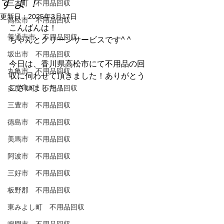
すよ！
三木町 不用品回収
更新日：
2025年3月17日
高松市 不用品回収
こんばんは！
善通寺市 不用品回収
ちゃんとクリーンサービスです^ ^
坂出市 不用品回収
今日は、香川県高松市にて不用品の回
丸亀市 不用品回収
収に伺わせて頂きました！ありがとう
ございました！
多度津町 不用品回収
三豊市 不用品回収
徳島市 不用品回収
美馬市 不用品回収
阿波市 不用品回収
三好市 不用品回収
板野郡 不用品回収
東みよし町 不用品回収