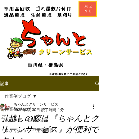
ME
不用品回収
ゴミ屋敷片付け
NU
遺品整理
生前整理
草刈り
香川県・徳島県
​​まずはお気軽にご相談ください！
記事
作業例ブログ
ちゃんとクリーンサービス
作業例ブログ
2022年3月30日
読了時間: 1分
引越しの際は『ちゃんとク
さぬき市 不用品回収
リーンサービス』が便利で
東かがわ市 不用品回収