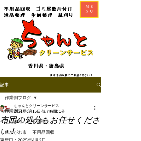
ME
不用品回収
ゴミ屋敷片付け
NU
遺品整理
生前整理
草刈り
香川県・徳島県
​​まずはお気軽にご相談ください！
記事
作業例ブログ
ちゃんとクリーンサービス
作業例ブログ
2021年6月15日
読了時間: 1分
布団の処分もお任せくださ
さぬき市 不用品回収
い！
東かがわ市 不用品回収
更新日：
2025年4月2日