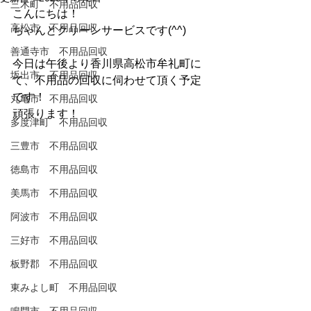
三木町 不用品回収
こんにちは！
高松市 不用品回収
ちゃんとクリーンサービスです(^^)
善通寺市 不用品回収
今日は午後より香川県高松市牟礼町に
坂出市 不用品回収
て、不用品の回収に伺わせて頂く予定
です！
丸亀市 不用品回収
頑張ります！
多度津町 不用品回収
三豊市 不用品回収
徳島市 不用品回収
美馬市 不用品回収
阿波市 不用品回収
三好市 不用品回収
板野郡 不用品回収
東みよし町 不用品回収