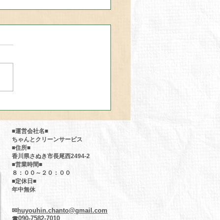
をスッキリさせたい！と
たら『ちゃんとクリーン
ビス』にお電話下さい^ ^
■運営会社名■
ちゃんとクリーンサービス
■住所■
香川県さぬき市長尾西2494-2
■
営業時間■
８：００～２０：００
■定休日■
年中無休​
✉
huyouhin.chanto@gmail.com
☎
090-7582-7010