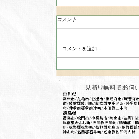
コメント
コメントを追加…
片付けや処分に困った時は
｢ちゃんとクリーンサービス｣
にご連絡下さい
見積り無料でお伺
香川県
高松市
/
丸亀市
/
坂出市
​/
善通寺市/観音寺
市/綾歌郡綾川町
/
綾歌郡宇多津町
/
仲多度
町
/
仲多度郡多度津町
/
木田郡三木町
徳島県
徳島市
/
鳴門市/小松島市
/
阿南市
/
吉野川
馬郡東みよし町
/
勝浦郡勝浦町
/
勝浦郡上勝
町
/
板野郡板野町
/
板野郡北島町
/
板野郡藍
神山町
/
名西郡石井町/名東郡佐那河内村