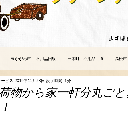
​​ま
東かがわ市 不用品回収
三木町 不用品回収
高松市
サービス
2019年11月28日
読了時間: 1分
 不用品回収
丸亀市 不用品回収
多度津町 不用品回収
荷物から家一軒分丸ごと
！
不用品回収
阿波市 不用品回収
三好市 不用品回収
市 不用品回収