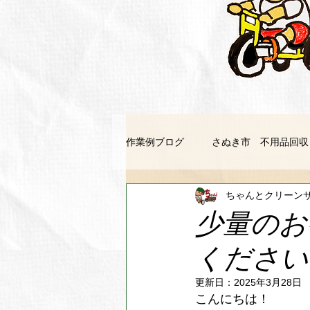
作業例ブログ
さぬき市 不用品回収
ちゃんとクリーン
善通寺市 不用品回収
坂出市
少量のお
ください
徳島市 不用品回収
美馬市 
更新日：
2025年3月28日
こんにちは！
東みよし町 不用品回収
鳴門