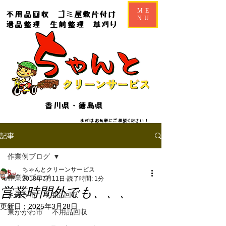
ME
不用品回収
ゴミ屋敷片付け
NU
遺品整理
生前整理
草刈り
香川県・徳島県
​​まずはお気軽にご相談ください！
記事
作業例ブログ
ちゃんとクリーンサービス
作業例ブログ
2018年7月11日
読了時間: 1分
営業時間外でも、、、
さぬき市 不用品回収
更新日：
2025年3月28日
東かがわ市 不用品回収