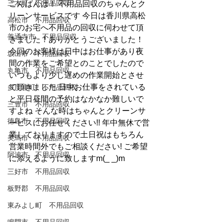
三木町 不用品回収
こんばんは！ 不用品回収のちゃんとク
リーンサービスです 今日は香川県高松
高松市 不用品回収
市のお宅へ不用品の回収に伺わせて頂
善通寺市 不用品回収
きました！ありがとうございました！ 
今回のお客様は日中はお仕事があり夜
坂出市 不用品回収
間の作業をご希望とのことでしたので
丸亀市 不用品回収
いつもより少し遅めの作業開始とさせ
て頂きました 日中お仕事をされている
多度津町 不用品回収
と平日昼間の予約はなかなか難しいで
三豊市 不用品回収
すよね そんな時はちゃんとクリーンサ
徳島市 不用品回収
ービスにお任せください!! 年中無休で営
業しておりますので土日祝はもちろん
美馬市 不用品回収
営業時間外でもご相談ください! ご希望
阿波市 不用品回収
に添えるように致しますm(_ _)m
三好市 不用品回収
板野郡 不用品回収
東みよし町 不用品回収