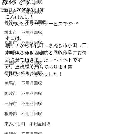
ものです。
三木町 不用品回収
更新日：
2025年3月13日
高松市 不用品回収
こんばんは！
善通寺市 不用品回収
ちゃんとクリーンサービスです^ ^
坂出市 不用品回収
本日は、
丸亀市 不用品回収
朝イチから牟礼町→さぬき市小田→三
木町→さぬき市志度と回収作業にお伺
多度津町 不用品回収
いさせて頂きました！ヘトヘトです
三豊市 不用品回収
が、達成感で満ちております笑
徳島市 不用品回収
ありがとうございました！
美馬市 不用品回収
阿波市 不用品回収
三好市 不用品回収
板野郡 不用品回収
東みよし町 不用品回収