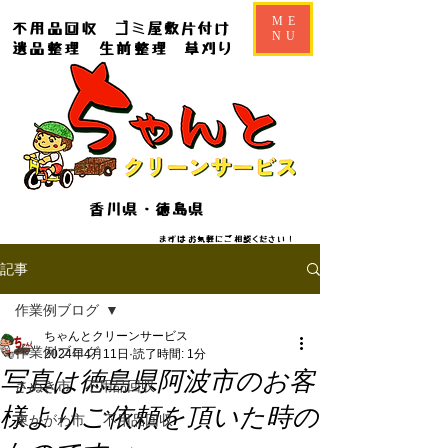
ME
不用品回収
ゴミ屋敷片付け
NU
遺品整理
生前整理
草刈り
香川県・徳島県
​​まずはお気軽にご相談ください！
記事
作業例ブログ
ちゃんとクリーンサービス
作業例ブログ
2024年4月11日
読了時間: 1分
写真は徳島県阿波市のお客
さぬき市 不用品回収
様よりご依頼を頂いた時の
東かがわ市 不用品回収