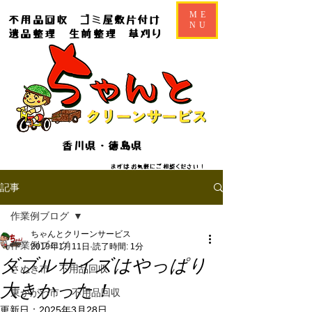
ME
不用品回収
ゴミ屋敷片付け
NU
遺品整理
生前整理
草刈り
香川県・徳島県
​​まずはお気軽にご相談ください！
記事
作業例ブログ
ちゃんとクリーンサービス
作業例ブログ
2019年1月11日
読了時間: 1分
ダブルサイズはやっぱり
さぬき市 不用品回収
大きかった！
東かがわ市 不用品回収
更新日：
2025年3月28日