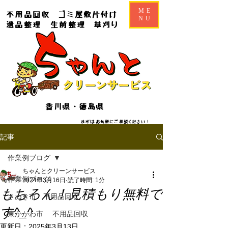
ME
不用品回収
ゴミ屋敷片付け
NU
遺品整理
生前整理
草刈り
香川県・徳島県
​​まずはお気軽にご相談ください！
記事
作業例ブログ
ちゃんとクリーンサービス
作業例ブログ
2024年3月16日
読了時間: 1分
もちろん！見積もり無料で
さぬき市 不用品回収
す^_^
東かがわ市 不用品回収
更新日：
2025年3月13日