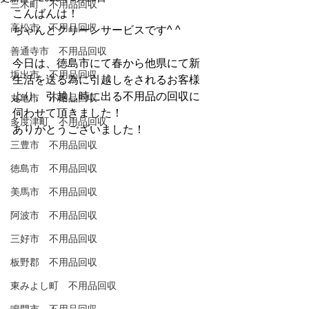
三木町 不用品回収
こんばんは！
高松市 不用品回収
ちゃんとクリーンサービスです^ ^
善通寺市 不用品回収
今日は、徳島市にて春から他県にて新
坂出市 不用品回収
生活を送る為に引越しをされるお客様
より、引越し時に出る不用品の回収に
丸亀市 不用品回収
伺わせて頂きました！
多度津町 不用品回収
ありがとうございました！
三豊市 不用品回収
徳島市 不用品回収
美馬市 不用品回収
阿波市 不用品回収
三好市 不用品回収
板野郡 不用品回収
東みよし町 不用品回収