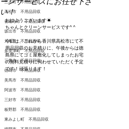
ーンサービスにお任せ下さ
三木町 不用品回収
い！
高松市 不用品回収
おはようございます☀
善通寺市 不用品回収
ちゃんとクリーンサービスです^ ^
坂出市 不用品回収
丸亀市 不用品回収
今日は、これから香川県高松市にて不
用品回収のお見積りに、午後からは徳
多度津町 不用品回収
島県にてゴミ屋敷化してしまったお宅
三豊市 不用品回収
の無料見積りに伺わせていただく予定
です！頑張ります！
徳島市 不用品回収
美馬市 不用品回収
阿波市 不用品回収
三好市 不用品回収
板野郡 不用品回収
東みよし町 不用品回収