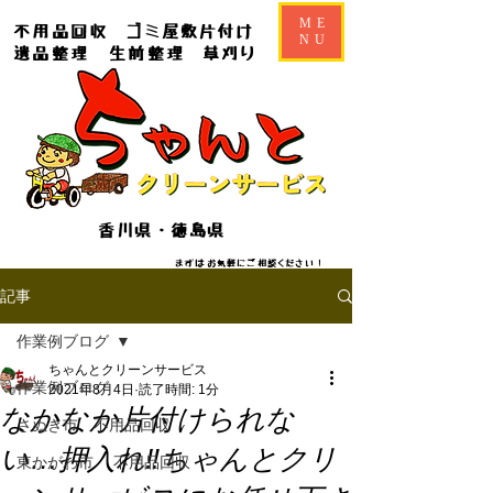
ME
不用品回収
ゴミ屋敷片付け
NU
遺品整理
生前整理
草刈り
香川県・徳島県
​​まずはお気軽にご相談ください！
記事
作業例ブログ
ちゃんとクリーンサービス
作業例ブログ
2021年8月4日
読了時間: 1分
なかなか片付けられな
さぬき市 不用品回収
い…押入れ‼︎ちゃんとクリ
東かがわ市 不用品回収