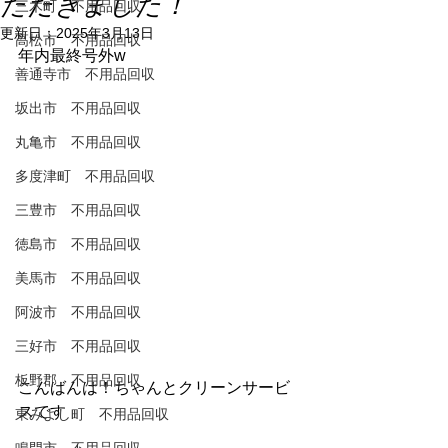
ただきました！
三木町 不用品回収
更新日：
2025年3月13日
高松市 不用品回収
年内最終号外w
善通寺市 不用品回収
坂出市 不用品回収
丸亀市 不用品回収
多度津町 不用品回収
三豊市 不用品回収
徳島市 不用品回収
美馬市 不用品回収
阿波市 不用品回収
三好市 不用品回収
板野郡 不用品回収
こんばんは！ちゃんとクリーンサービ
スです
東みよし町 不用品回収