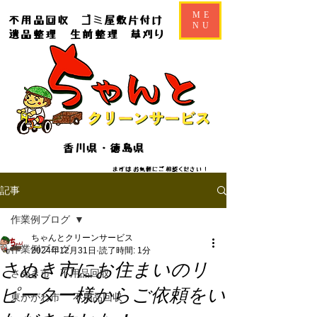
ME
不用品回収
ゴミ屋敷片付け
NU
遺品整理
生前整理
草刈り
香川県・徳島県
​​まずはお気軽にご相談ください！
記事
作業例ブログ
ちゃんとクリーンサービス
作業例ブログ
2024年12月31日
読了時間: 1分
さぬき市にお住まいのリ
さぬき市 不用品回収
ピーター様からご依頼をい
東かがわ市 不用品回収