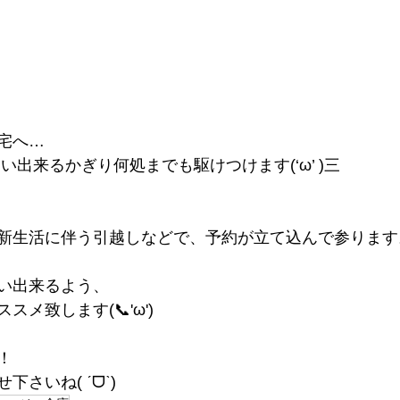
宅へ…
い出来るかぎり何処までも駆けつけます(‘ω’ )三
、
新生活に伴う引越しなどで、予約が立て込んで参ります
い出来るよう、
メ致します(📞'ω')
！
さいね( ˊᗜˋ)