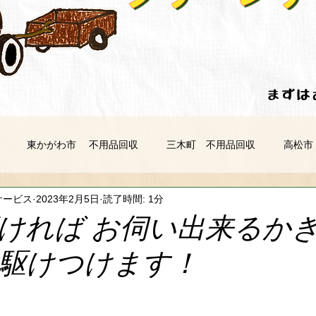
​​ま
東かがわ市 不用品回収
三木町 不用品回収
高松市
サービス
2023年2月5日
読了時間: 1分
 不用品回収
丸亀市 不用品回収
多度津町 不用品回収
ければ お伺い出来るか
駆けつけます！
不用品回収
阿波市 不用品回収
三好市 不用品回収
市 不用品回収