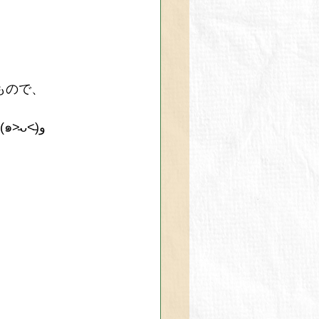
もので、
1度の回収で終わらないと仰られていたのですが…無事1台で積みきれました(๑˃̵ᴗ˂̵)و 