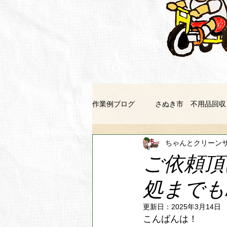
作業例ブログ
さぬき市 不用品回収
ちゃんとクリーン
善通寺市 不用品回収
坂出市
ご依頼頂
処までも
徳島市 不用品回収
美馬市 
更新日：
2025年3月14日
こんばんは！
東みよし町 不用品回収
鳴門