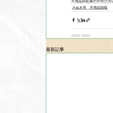
不用品回収
家の片付け
ガ
さぬき市 不用品回収
最新記事