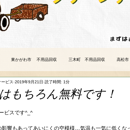
​​ま
東かがわ市 不用品回収
三木町 不用品回収
高松市
サービス
2019年9月21日
読了時間: 1分
 不用品回収
丸亀市 不用品回収
多度津町 不用品回収
はもちろん無料です！
不用品回収
阿波市 不用品回収
三好市 不用品回収
ビスです^_^
の影響もあってあいにくの空模様…気温も一気に低くな
市 不用品回収