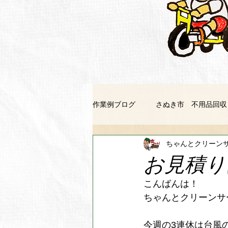
作業例ブログ
さぬき市 不用品回収
ちゃんとクリーン
善通寺市 不用品回収
坂出市
お見積り
こんばんは！
徳島市 不用品回収
美馬市 
ちゃんとクリーンサー
今週の3連休は台風
東みよし町 不用品回収
鳴門